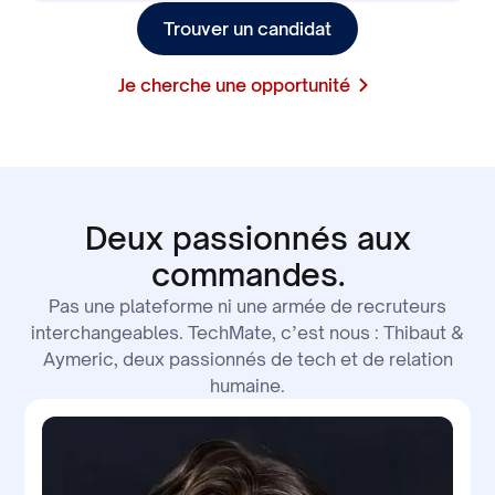
leur suivi personnalisé, leur
Trouver un candidat
réactivité et leur
Je cherche une opportunité
professionnalisme ont été
des atouts déterminants.
Leur accompagnement
structuré avec la mise en
Deux passionnés aux
place d'un suivi régulier m'a
commandes.
été d'une grande aide durant
les différentes phases de
Pas une plateforme ni une armée de recruteurs
interchangeables. TechMate, c’est nous : Thibaut &
sélection pour mon nouveau
Aymeric, deux passionnés de tech et de relation
poste d'ingénieur en
humaine.
robotique.