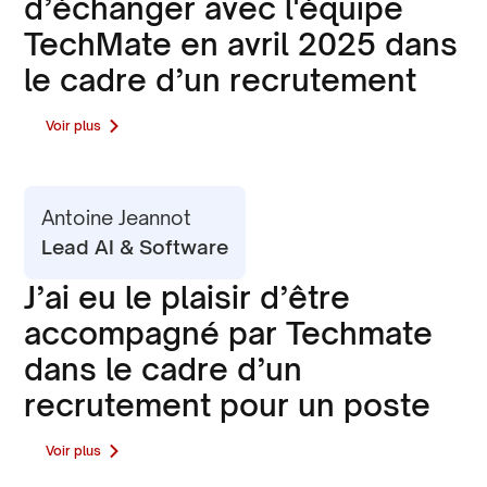
d’échanger avec l'équipe
TechMate en avril 2025 dans
le cadre d’un recrutement
pour un poste de Lead
Voir plus
Machine Learning Engineer.‍
Ils comprennent les enjeux
du secteur de la tech et de
Antoine Jeannot
Lead AI & Software
l’IA, ce qui rend les
échanges particulièrement
J’ai eu le plaisir d’être
fluides et pertinents. Il se
accompagné par Techmate
sont montrés proactifs,
dans le cadre d’un
disponibles et à l’écoute
recrutement pour un poste
tout au long du processus.
de Lead Software Robotics
Voir plus
Leur accompagnement a été
Developer. Disponibles,