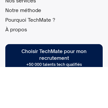
Nos services
Notre méthode
Pourquoi TechMate ?
À propos
Choisir TechMate pour mon
recrutement
+50 000 talents tech qualifiés
Trouver un candidat
Mentions légales
Cookies
Politique de confidentialité
©
2026
TechMate – Tous droits réservés
Un site fièrement réalisé par
l'agence Norry