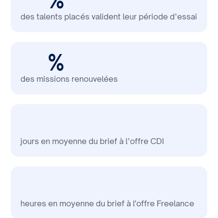
%
talents tech et IA.‍
sans hésitation.
candidats adaptés. En tant
que candidat à la recherche
des talents placés valident leur période d’essai
d’un nouveau poste
d’ingénieur, j’ai apprécié leur
%
transparence et leur
des missions renouvelées
honnêteté lors des premiers
entretiens téléphoniques,
gages d’aucune mauvaise
surprise par la suite. Forts de
jours en moyenne du brief à l’offre CDI
leur expertise technique, ils
ont su orienter la discussion
sur le contenu du poste et
les compétences requises.
heures en moyenne du brief à l'offre Freelance
Tout au long du processus,