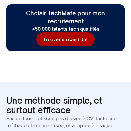
On reste engagés bien après la signature.
Coaching, retours, ajustements : on vous
Choisir TechMate pour mon
accompagne jusqu’au bout.
recrutement
+50 000 talents tech qualifiés
Trouver un candidat
Une méthode simple, et
surtout efficace
Pas de tunnel obscur, pas d’usine à CV. Juste une
méthode claire, maîtrisée, et adaptée à chaque