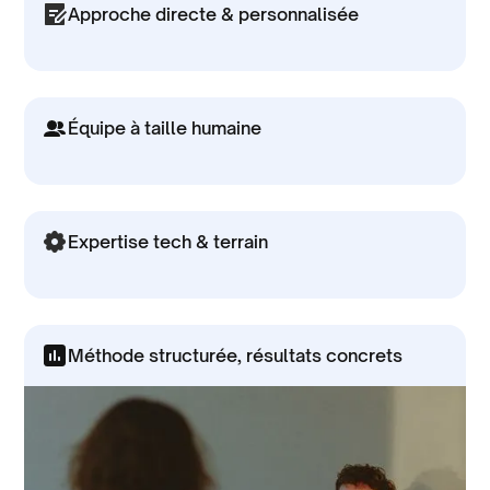
Approche directe & personnalisée
Chaque profil est sourcé sur-mesure, qualifié
humainement, et présenté avec transparence.
Équipe à taille humaine
Deux interlocuteurs, zéro dilution. Un lien direct,
une réactivité réelle.
Expertise tech & terrain
Plus de 6 ans dans le recrutement tech, un
réseau actif et à jour de 50 000 talents.
Méthode structurée, résultats concrets