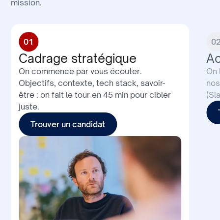
mission.
01
0
Cadrage stratégique
Ac
On commence par vous écouter.
On 
Objectifs, contexte, tech stack, savoir-
nos
être : on fait le tour en 45 min pour cibler
(Sl
juste.
Trouver un candidat